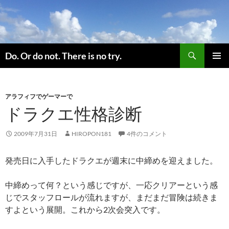
コ
ン
テ
ン
検
ツ
Do. Or do not. There is no try.
索
へ
メインメ
ス
ニュー
キ
アラフィフでゲーマーで
ッ
ドラクエ性格診断
プ
2009年7月31日
HIROPON181
4件のコメント
発売日に入手したドラクエが週末に中締めを迎えました。
中締めって何？という感じですが、一応クリアーという感
じでスタッフロールが流れますが、まだまだ冒険は続きま
すよという展開。これから2次会突入です。