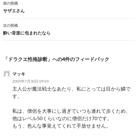
投
前の投稿
稿
サザエさん
ナ
次の投稿
ビ
酔い音楽に包まれたなら
ゲ
ー
「ドラクエ性格診断」への4件のフィードバック
シ
マッキ
ョ
2009年7月30日 09:03
ン
主人公が魔法戦士なあたり、私にとっては目から鱗で
す。
私は、僧侶を大事にし過ぎていつも連れて歩くため、
他はレベル50くらいなのに僧侶だけ70です。
もう、色んな事覚えてくれて手放せません。