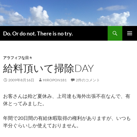
コ
ン
テ
ン
検
ツ
Do. Or do not. There is no try.
索
へ
メインメ
ス
ニュー
キ
アラフィフな日々
ッ
給料頂いて掃除DAY
プ
2009年8月16日
HIROPON181
2件のコメント
お客さんは殆ど夏休み、上司達も海外出張不在なんで、有
休とってみました。
年間で20日間の有給休暇取得の権利がありますが、いつも
半分ぐらいしか使えておりません。