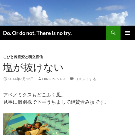
コ
ン
テ
ン
検
ツ
Do. Or do not. There is no try.
索
へ
メインメ
ス
ニュー
キ
こびと株投資と積立投信
ッ
塩が抜けない
プ
2014年3月12日
HIROPON181
コメントする
アベノミクスもどこふく風。
見事に個別株で下手うちまして絶賛含み損です。