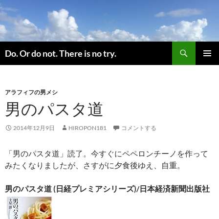
コ
ン
テ
ン
検
ツ
Do. Or do not. There is no try.
索
へ
メインメ
ス
ニュー
キ
アラフィフの男メシ
ッ
男のパスタ道
プ
2014年12月9日
HIROPON181
コメントする
「男のパスタ道」読了。今すぐにペペロンチーノを作って
みたくなりましたが、さすがに夕食後ゆえ、自重。
男のパスタ道 (日経プレミアシリーズ)/日本経済新聞出版社