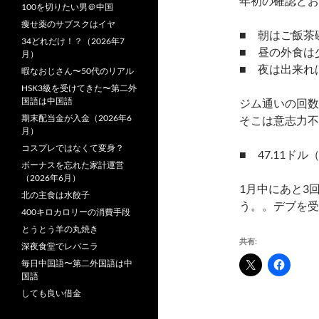
年初の確認どお
100を切りたい男＠中国
痩せ薬のサブスクはイヤ
■ 朝はご飯茶
34どれだけ！？（2026年7
■ 昼の外食は
月）
■ 夜は出来れ
暇なおじさん〜50代のリアル
HSK3級を受けてきた〜第二外
国語は中国語
ジム通いの回数
期末配当金が入金（2026年6
そこは意志力不
月）
コスプレではなくて変身？
■ 47.11ドル
ボーナスを忘れた家計運営
（2026年6月）
1月中にあと3
北の主食は水餃子
う。。デブを受
400キロカロリーの消費手段
とうとう羊の丸焼き
共有:
深夜食堂でレバニラ
毎日中国語〜第二外国語は中
国語
しても良い借金