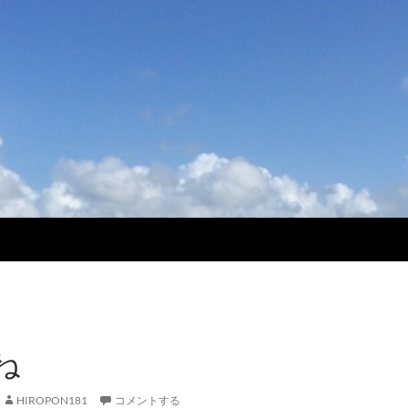
ね
HIROPON181
コメントする