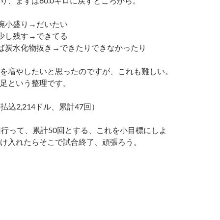
り、まずは80.0キロに戻すところから。
碗小盛り→だいたい
少し残す→できてる
ば炭水化物抜き→できたりできなかったり
を増やしたいと思ったのですが、これも難しい。
足という整理です。
（払込2,214ドル、累計47回）
回行って、累計50回とする、これを小目標にしよ
け入れたらそこで試合終了、頑張ろう。