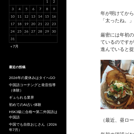
1
2
3
4
5
6
7
8
9
年が明けてから
10
11
12
13
14
15
16
「太ったね。」
17
18
19
20
21
22
23
24
25
26
27
28
29
30
厳密には年初の8
31
ているのですが
« 7月
進んでいると捉
最近の投稿
2026年の夏休みはタイへGO
中国語コーチングと発音指導
（体験）
ギュられる業界
初めてのAI占い体験
HSK3級に合格〜第二外国語は
中国語
（最近、昼ロー
中国でも自炊おじさん（2026
年7月）