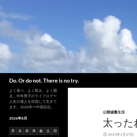
コ
ン
テ
ン
ツ
へ
ス
キ
ッ
プ
検
Do. Or do not. There is no try.
索
よく食べ、よく飲み、よく踊
る、中年男子のライフログ〜
人生の達人を目指して生きて
ます。2026年〜中国在住。
公開減量生活
2026年8月
太った
月
火
水
木
金
土
日
2015年1月27日