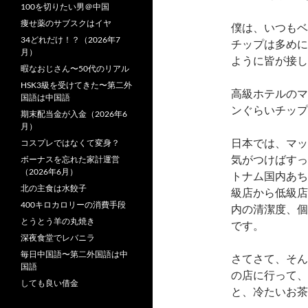
100を切りたい男＠中国
痩せ薬のサブスクはイヤ
僕は、いつもベ
34どれだけ！？（2026年7
チップは多めに
月）
ように皆が接し
暇なおじさん〜50代のリアル
HSK3級を受けてきた〜第二外
高級ホテルのマ
国語は中国語
ンぐらいチップ
期末配当金が入金（2026年6
月）
日本では、マッ
コスプレではなくて変身？
気がつけばすっ
ボーナスを忘れた家計運営
（2026年6月）
トナム国内あち
北の主食は水餃子
級店から低級店
400キロカロリーの消費手段
内の清潔度、個
とうとう羊の丸焼き
です。
深夜食堂でレバニラ
毎日中国語〜第二外国語は中
さてさて、そん
国語
の店に行って、
しても良い借金
と、冷たいお茶