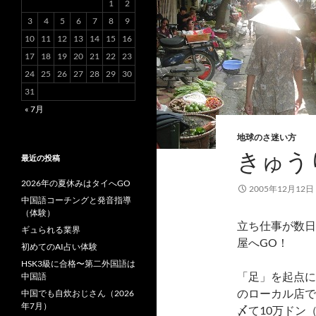
1
2
3
4
5
6
7
8
9
10
11
12
13
14
15
16
17
18
19
20
21
22
23
24
25
26
27
28
29
30
31
« 7月
地球のさ迷い方
きゅう
最近の投稿
2026年の夏休みはタイへGO
2005年12月12日
中国語コーチングと発音指導
（体験）
立ち仕事が数日
ギュられる業界
屋へGO！
初めてのAI占い体験
HSK3級に合格〜第二外国語は
「足」を起点に
中国語
のローカル店で
中国でも自炊おじさん（2026
年7月）
〆て10万ドン