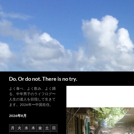
コ
ン
テ
ン
ツ
へ
ス
キ
ッ
プ
検
Do. Or do not. There is no try.
索
よく食べ、よく飲み、よく踊
る、中年男子のライフログ〜
人生の達人を目指して生きて
ます。2026年〜中国在住。
2026年8月
月
火
水
木
金
土
日