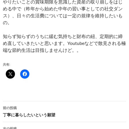
やりたいことの賞味期限を意識した資産の取り崩しをはじ
める中で（昨年から始めた中年の習い事としての社交ダン
ス）、日々の生活費については一定の規律を維持したいも
の。
知らず知らずのうちに緩む気持ちと財布の紐、定期的に締
め直していきたいと思います。Youtubeなどで散見される極
端な節約生活は目指しませんけど。。
共有:
投
前の投稿
稿
丁寧に暮らしたいという願望
ナ
次の投稿