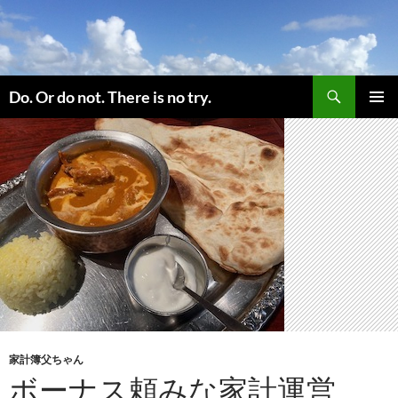
コ
ン
テ
ン
検
ツ
Do. Or do not. There is no try.
索
へ
メインメ
ス
ニュー
キ
ッ
プ
家計簿父ちゃん
ボーナス頼みな家計運営