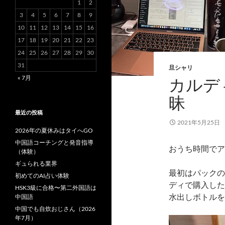
1
2
3
4
5
6
7
8
9
10
11
12
13
14
15
16
17
18
19
20
21
22
23
24
25
26
27
28
29
30
31
旦シャリ
« 7月
カルデ
昧
最近の投稿
2021年5月25日
2026年の夏休みはタイへGO
中国語コーチングと発音指導
おうち時間でア
（体験）
ギュられる業界
最初はパックの
初めてのAI占い体験
ディで購入した
HSK3級に合格〜第二外国語は
水出しボトルを
中国語
中国でも自炊おじさん（2026
年7月）