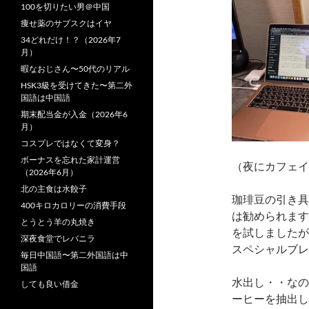
100を切りたい男＠中国
痩せ薬のサブスクはイヤ
34どれだけ！？（2026年7
月）
暇なおじさん〜50代のリアル
HSK3級を受けてきた〜第二外
国語は中国語
期末配当金が入金（2026年6
月）
コスプレではなくて変身？
ボーナスを忘れた家計運営
（夜にカフェイ
（2026年6月）
北の主食は水餃子
珈琲豆の引き具
400キロカロリーの消費手段
は勧められます
とうとう羊の丸焼き
を試しましたが
深夜食堂でレバニラ
スペシャルブレ
毎日中国語〜第二外国語は中
国語
水出し・・なの
しても良い借金
ーヒーを抽出し