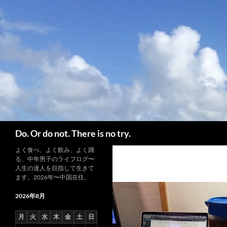
コ
ン
テ
ン
ツ
へ
ス
キ
ッ
プ
検
Do. Or do not. There is no try.
索
よく食べ、よく飲み、よく踊
る、中年男子のライフログ〜
人生の達人を目指して生きて
ます。2026年〜中国在住。
2026年8月
月
火
水
木
金
土
日