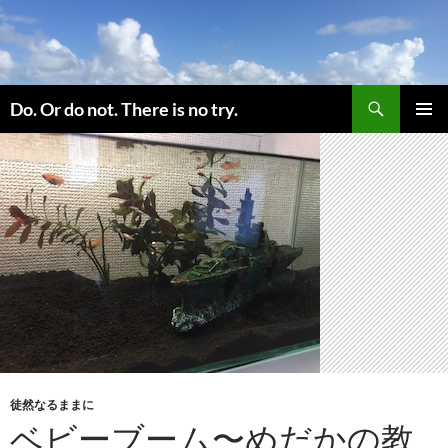
コ
ン
テ
ン
検
ツ
Do. Or do not. There is no try.
索
へ
メインメ
ス
ニュー
キ
ッ
プ
徒然なるままに
ベビーブーム〜めだかの教