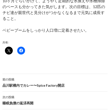
10ヶ月ぐらいかけて、ようやく定期的な水換えや水槽掃除
のペースも分かってきた気がします。次の目標は、12匹の
チビ達が親世代と見分けがつかなくなるまで元気に成長す
ること。
ベビーブームをしっかり人口増に定着させたい。
共有:
投
前の投稿
稿
品川駅構内でカレー〜Spice Factory開店
ナ
次の投稿
ビ
睡眠負債の返済再開