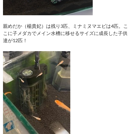
親めだか（楊貴妃）は残り3匹、ミナミヌマエビは4匹。こ
こに子メダカでメイン水槽に移せるサイズに成長した子供
達が12匹！