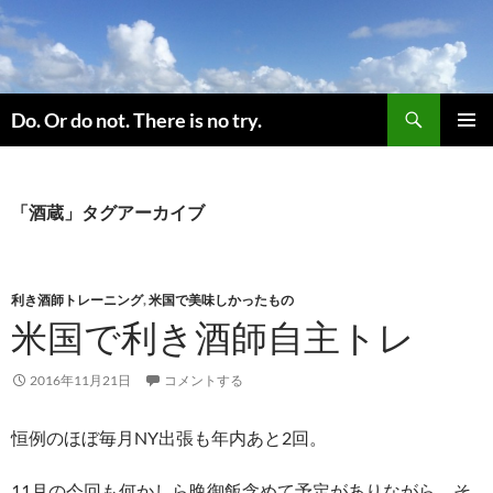
コ
ン
テ
ン
検
ツ
Do. Or do not. There is no try.
索
へ
メインメ
ス
ニュー
キ
「酒蔵」タグアーカイブ
ッ
プ
利き酒師トレーニング
,
米国で美味しかったもの
米国で利き酒師自主トレ
2016年11月21日
コメントする
恒例のほぼ毎月NY出張も年内あと2回。
11月の今回も何かしら晩御飯含めて予定がありながら、そ