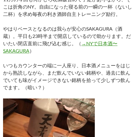
こは折角のNY。自由になった寝る前の一瞬の一杯（ないし
二杯）を求め毎夜の利き酒師自主トレーニング励行。
やはりベースとなるのは我らが安心のSAKAGURA（酒
蔵）。平日も23時半まで開店しているので助かります。だ
いたい閉店直前に飛び込む感じ。（
→NYで日本酒〜
SAKAGURA
）
いつもカウンターの端に一人座り、日本酒メニューをはじ
から熟読しながら、まだ飲んでいない銘柄や、過去に飲ん
でいても味がイメージできない銘柄を拾って少しずつ飲ん
でます。（暗い？）