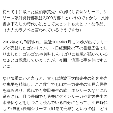
初めて手に取った佐伯泰英先生の居眠り磐音シリーズ。シ
リーズ累計発行部数は2,000万部！というのですから、文庫
書き下ろしの時代小説として大ヒットも大ヒットな作品。
（大人のラノベと言われているそうですね）
2002年から刊行され、最近2016年1月に51巻が出てシリー
ズが完結したばかりとか。（日経新聞の下の書籍広告で知
りました）ゴルゴ13や美味しんぼばりに連載が続いている
なぁとは認識していましたが、今回、慎重に手を伸ばすこ
とに。
なぜ慎重にかと言うと、古くは池波正太郎先生の剣客商売
や鬼平を精読し、ここ数年でも山本一力先生の江戸庶民物
を読み漁り、現代でも誉田先生の武士道シリーズなどに心
踊らされ、且つ長編でも過去にグインサーガや北方先生の
水滸伝などをしつこく読んでいる自分にとって、江戸時代
ものx剣術x長編シリーズ（51巻で完結）というのは、どう