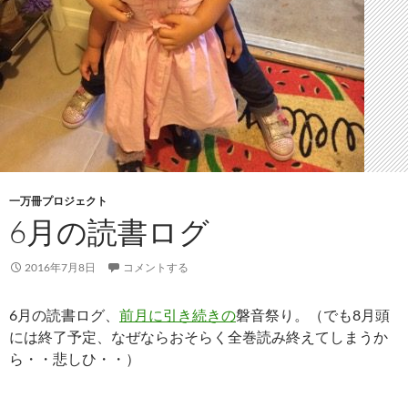
一万冊プロジェクト
6月の読書ログ
2016年7月8日
コメントする
6月の読書ログ、
前月に引き続きの
磐音祭り。（でも8月頭
には終了予定、なぜならおそらく全巻読み終えてしまうか
ら・・悲しひ・・）