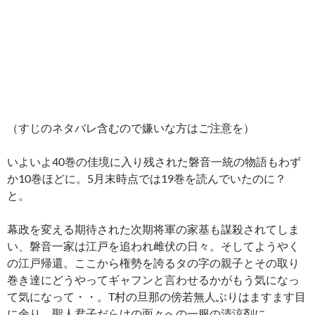
（すじのネタバレ含むので嫌いな方はご注意を）
いよいよ40巻の佳境に入り残された磐音一統の物語もわず
か10巻ほどに。5月末時点では19巻を読んでいたのに？
と。
幕政を変える期待された次期将軍の家基も謀殺されてしま
い、磐音一家は江戸を追われ雌伏の日々。そしてようやく
の江戸帰還。ここから権勢を誇るタの字の親子とその取り
巻き達にどうやってギャフンと言わせるかがもう気になっ
て気になって・・。T村の旦那の傍若無人ぶりはますます目
に余り、聖人君子だらけの面々への一服の清涼剤に。。。