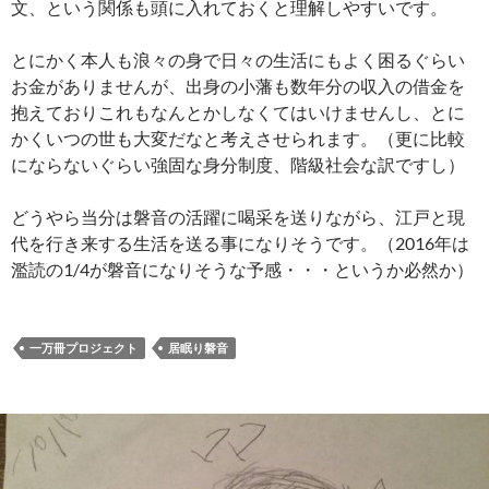
文、という関係も頭に入れておくと理解しやすいです。
とにかく本人も浪々の身で日々の生活にもよく困るぐらい
お金がありませんが、出身の小藩も数年分の収入の借金を
抱えておりこれもなんとかしなくてはいけませんし、とに
かくいつの世も大変だなと考えさせられます。（更に比較
にならないぐらい強固な身分制度、階級社会な訳ですし）
どうやら当分は磐音の活躍に喝采を送りながら、江戸と現
代を行き来する生活を送る事になりそうです。（2016年は
濫読の1/4が磐音になりそうな予感・・・というか必然か）
一万冊プロジェクト
居眠り磐音