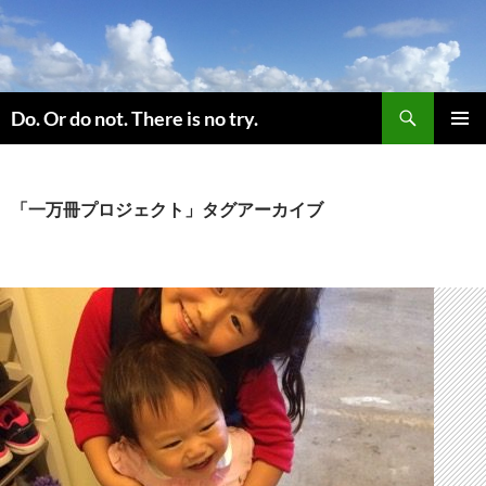
コ
ン
テ
ン
検
ツ
Do. Or do not. There is no try.
索
へ
メインメ
ス
ニュー
キ
「一万冊プロジェクト」タグアーカイブ
ッ
プ