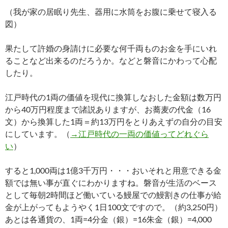
（我が家の居眠り先生、器用に水筒をお腹に乗せて寝入る
図）
果たして許婚の身請けに必要な何千両ものお金を手にいれ
ることなど出来るのだろうか。などと磐音にかわって心配
したり。
江戸時代の1両の価値を現代に換算しなおした金額は数万円
から40万円程度まで諸説ありますが、お蕎麦の代金（16
文）から換算した1両＝約13万円をとりあえずの自分の目安
にしています。（
→江戸時代の一両の価値ってどれぐら
い
）
すると1,000両は1億3千万円・・・おいそれと用意できる金
額では無い事が直ぐにわかりますね。磐音が生活のベース
として毎朝2時間ほど働いている鰻屋での鰻割きの仕事が給
金が上がってもようやく1日100文ですので。（約3,250円）
あとは各通貨の、1両=4分金（銀）=16朱金（銀）=4,000