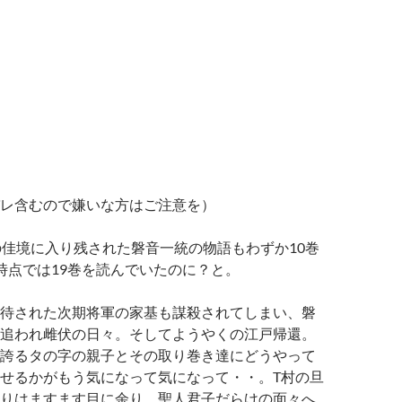
レ含むので嫌いな方はご注意を）
の佳境に入り残された磐音一統の物語もわずか10巻
時点では19巻を読んでいたのに？と。
待された次期将軍の家基も謀殺されてしまい、磐
追われ雌伏の日々。そしてようやくの江戸帰還。
誇るタの字の親子とその取り巻き達にどうやって
せるかがもう気になって気になって・・。T村の旦
りはますます目に余り、聖人君子だらけの面々へ