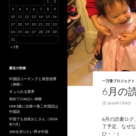
1
2
3
4
5
6
7
8
9
10
11
12
13
14
15
16
17
18
19
20
21
22
23
24
25
26
27
28
29
30
31
« 7月
最近の投稿
中国語コーチングと発音指導
一万冊プロジェクト
（体験）
6月の
ギュられる業界
初めてのAI占い体験
2016年7月8日
HSK3級に合格〜第二外国語は
中国語
6月の読書ログ
中国でも自炊おじさん（2026
年7月）
了予定、なぜな
100を切りたい男＠中国
ひ・・）