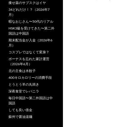
痩せ薬のサブスクはイヤ
34どれだけ！？（2026年7
月）
暇なおじさん〜50代のリアル
HSK3級を受けてきた〜第二外
国語は中国語
期末配当金が入金（2026年6
月）
コスプレではなくて変身？
ボーナスを忘れた家計運営
（2026年6月）
北の主食は水餃子
400キロカロリーの消費手段
とうとう羊の丸焼き
深夜食堂でレバニラ
毎日中国語〜第二外国語は中
国語
しても良い借金
蘇州で醤油湯麺