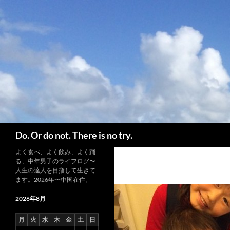
コ
ン
テ
ン
ツ
へ
ス
キ
ッ
プ
検
Do. Or do not. There is no try.
索
よく食べ、よく飲み、よく踊
る、中年男子のライフログ〜
人生の達人を目指して生きて
ます。2026年〜中国在住。
2026年8月
月
火
水
木
金
土
日