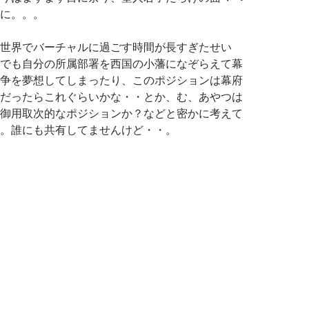
に。。。
世界でバーチャルに過ごす時間が長すぎたせい
でも自分の所属部署を西国の小藩になぞらえて幕
争を夢想してしまったり、このポジションは幕府
だったらこれぐらいかな・・とか、む、あやつは
御用取次的なポジションか？などと密かに考えて
。誰にも共有してませんけど・・。