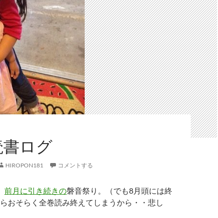
読書ログ
HIROPON181
コメントする
、
前月に引き続きの
磐音祭り。（でも8月頭には終
らおそらく全巻読み終えてしまうから・・悲し