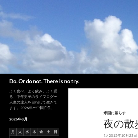
コ
ン
テ
ン
ツ
へ
ス
キ
ッ
プ
検
Do. Or do not. There is no try.
索
よく食べ、よく飲み、よく踊
る、中年男子のライフログ〜
人生の達人を目指して生きて
ます。2026年〜中国在住。
米国に暮らす
2026年8月
夜の散
月
火
水
木
金
土
日
2015年10月23日