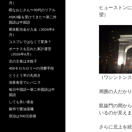
月）
ヒューストンに
暇なおじさん〜50代のリアル
望）
HSK3級を受けてきた〜第二外
国語は中国語
期末配当金が入金（2026年6
月）
コスプレではなくて変身？
ボーナスを忘れた家計運営
（2026年6月）
北の主食は水餃子
400キロカロリーの消費手段
とうとう羊の丸焼き
（ワシントンス
深夜食堂でレバニラ
毎日中国語〜第二外国語は中
周囲の人だかり
国語
しても良い借金
凱旋門の間から
蘇州で醤油湯麺
いるのが見えま
宿泊は500元前後
さらに北上を続