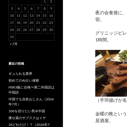
1
2
3
4
5
6
7
8
9
夜の会食後に、
10
11
12
13
14
15
16
宿。
17
18
19
20
21
22
23
24
25
26
27
28
29
30
グリニッジビレ
31
1時間。
« 7月
最近の投稿
ギュられる業界
初めてのAI占い体験
HSK3級に合格〜第二外国語は
中国語
中国でも自炊おじさん（2026
（手羽揚げが名
年7月）
100を切りたい男＠中国
金曜の晩という
痩せ薬のサブスクはイヤ
居酒屋。
34どれだけ！？（2026年7