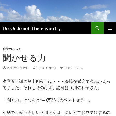
コ
ン
テ
ン
検
ツ
Do. Or do not. There is no try.
索
へ
メインメ
ス
ニュー
キ
独学のススメ
ッ
聞かせる力
プ
2013年6月19日
HIROPON181
コメントする
夕学五十講の第十四夜目は・・・会場が満席で溢れかえっ
てました。それもそのはず、講師は阿川佐和子さん。
「聞く力」はなんと140万部の大ベストセラー。
小柄で可愛いらしい阿川さんは、テレビでお見受けするの