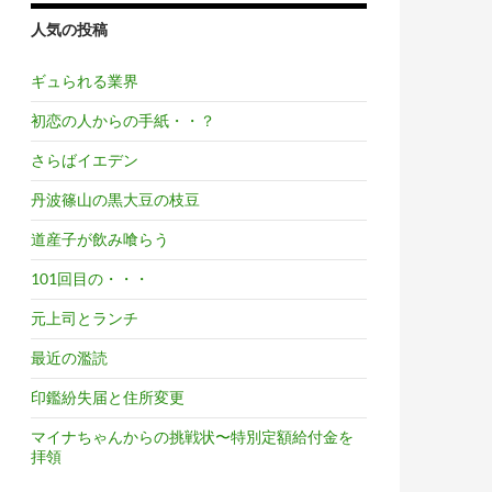
人気の投稿
ギュられる業界
初恋の人からの手紙・・？
さらばイエデン
丹波篠山の黒大豆の枝豆
道産子が飲み喰らう
101回目の・・・
元上司とランチ
最近の濫読
印鑑紛失届と住所変更
マイナちゃんからの挑戦状〜特別定額給付金を
拝領