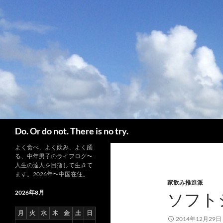
コ
ン
テ
ン
ツ
へ
ス
キ
ッ
プ
検
Do. Or do not. There is no try.
索
よく食べ、よく飲み、よく踊
る、中年男子のライフログ〜
人生の達人を目指して生きて
ます。2026年〜中国在住。
家飲み推進派
2026年8月
ソフト
月
火
水
木
金
土
日
2014年12月29日