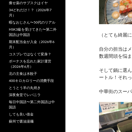
痩せ薬のサブスクはイヤ
34どれだけ！？（2026年7
月）
暇なおじさん〜50代のリアル
HSK3級を受けてきた〜第二外
（とても綺麗に
国語は中国語
期末配当金が入金（2026年6
月）
自分の担当はメ
コスプレではなくて変身？
数週間頭を悩ま
ボーナスを忘れた家計運営
（2026年6月）
そして鍋に選ん
北の主食は水餃子
ートル！それっ
400キロカロリーの消費手段
とうとう羊の丸焼き
中華街のスーパ
深夜食堂でレバニラ
毎日中国語〜第二外国語は中
国語
しても良い借金
蘇州で醤油湯麺