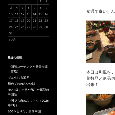
1
2
3
4
5
6
7
8
9
食通で食いしん
10
11
12
13
14
15
16
17
18
19
20
21
22
23
24
25
26
27
28
29
30
31
« 7月
最近の投稿
中国語コーチングと発音指導
（体験）
本日は和風をテ
ギュられる業界
菜数品と絶品切
初めてのAI占い体験
出来！
HSK3級に合格〜第二外国語は
中国語
中国でも自炊おじさん（2026
年7月）
100を切りたい男＠中国