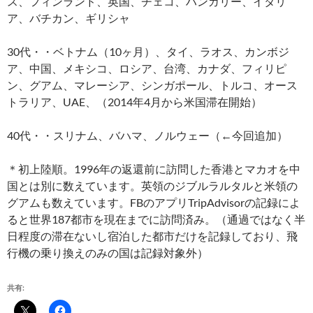
ス、フィンランド、英国、チェコ、ハンガリー、イタリ
ア、バチカン、ギリシャ
30代・・ベトナム（10ヶ月）、タイ、ラオス、カンボジ
ア、中国、メキシコ、ロシア、台湾、カナダ、フィリピ
ン、グアム、マレーシア、シンガポール、トルコ、オース
トラリア、UAE、（2014年4月から米国滞在開始）
40代・・スリナム、バハマ、ノルウェー（←今回追加）
＊初上陸順。1996年の返還前に訪問した香港とマカオを中
国とは別に数えています。英領のジブルラルタルと米領の
グアムも数えています。FBのアプリTripAdvisorの記録によ
ると世界187都市を現在までに訪問済み。（通過ではなく半
日程度の滞在ないし宿泊した都市だけを記録しており、飛
行機の乗り換えのみの国は記録対象外）
共有: