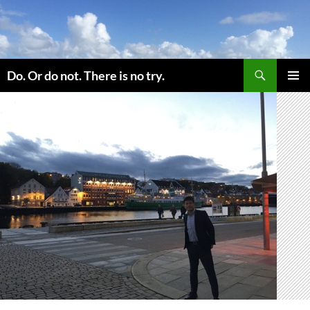
コ
ン
テ
ン
検
ツ
Do. Or do not. There is no try.
索
へ
メインメ
ス
ニュー
キ
ッ
プ