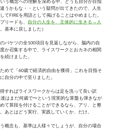
Eという概念への理解を深める中、どうも自分が目指
違うかもな・・という疑問が出てきたので、人生
してFIREを用語として掲げることはやめました。
プリードも、
自分の人生を、主体的に生きる→人
。基本に戻しました）
のバケツの全100項目を見返しながら、脳内の自
度か召集する中で、ライスワークとおカネの相関
を続けました。
ためて「60歳で経済的自由を獲得」これを目指そ
に自分の中で至りました。
得すればライスワークからは足を洗って良い訳
娘達はまだ何歳で〜という現実的な算盤も弾きなが
めて算段を付けることができるなら、アリ、と整
。あとはどう実行、実践していくか、だけ。
う概念も、基準は人様々でしょうが、自分の場合