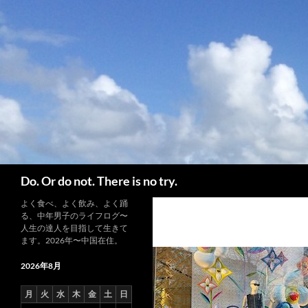
コ
ン
テ
ン
ツ
へ
ス
キ
ッ
プ
検
Do. Or do not. There is no try.
索
よく食べ、よく飲み、よく踊
る、中年男子のライフログ〜
人生の達人を目指して生きて
ます。2026年〜中国在住。
2026年8月
月
火
水
木
金
土
日