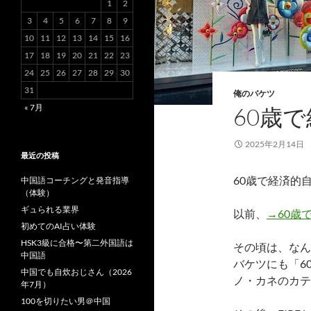
1
2
3
4
5
6
7
8
9
10
11
12
13
14
15
16
17
18
19
20
21
22
23
24
25
26
27
28
29
30
31
俺のバケツ
« 7月
60歳
2025年2月14日
最近の投稿
60歳で経済的
中国語コーチングと発音指導
（体験）
ギュられる業界
以前、
→60歳
初めてのAI占い体験
HSK3級に合格〜第二外国語は
その頃は、なん
中国語
バケツにも「6
中国でも自炊おじさん（2026
ノ・カネのカテ
年7月）
100を切りたい男＠中国