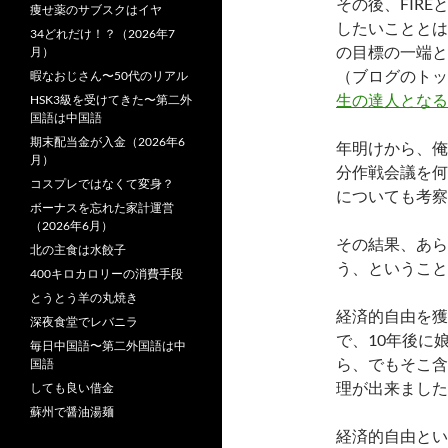
その後、FIR
痩せ薬のサブスクはイヤ
したいこととは
34どれだけ！？（2026年7
の目標の一端と
月）
（ブログのトッ
暇なおじさん〜50代のリアル
生の達人となる
HSK3級を受けてきた〜第二外
国語は中国語
期末配当金が入金（2026年6
年明けから、俺
月）
分作戦会議を何
コスプレではなくて変身？
についても考察
ボーナスを忘れた家計運営
（2026年6月）
その結果、あら
北の主食は水餃子
う、ということ
400キロカロリーの消費手段
とうとう羊の丸焼き
経済的自由を獲
深夜食堂でレバニラ
で、10年後に
毎日中国語〜第二外国語は中
ら、でもそこ含
国語
理が出来ました
しても良い借金
蘇州で醤油湯麺
経済的自由とい