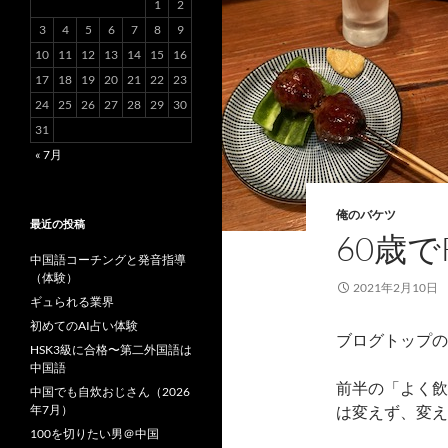
1
2
3
4
5
6
7
8
9
10
11
12
13
14
15
16
17
18
19
20
21
22
23
24
25
26
27
28
29
30
31
« 7月
俺のバケツ
最近の投稿
60歳で
中国語コーチングと発音指導
（体験）
2021年2月10日
ギュられる業界
初めてのAI占い体験
ブログトップの
HSK3級に合格〜第二外国語は
中国語
前半の「よく飲
中国でも自炊おじさん（2026
年7月）
は変えず、変え
100を切りたい男＠中国