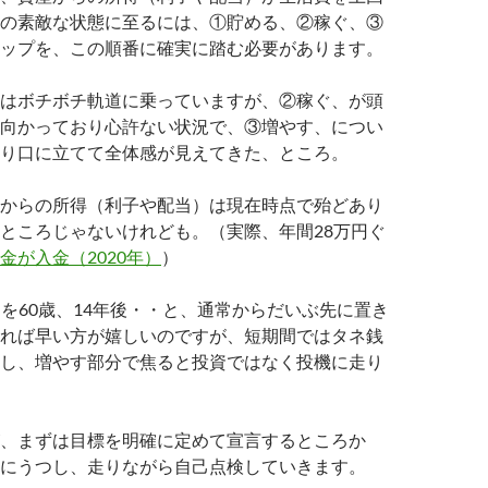
の素敵な状態に至るには、①貯める、②稼ぐ、③
ップを、この順番に確実に踏む必要があります。
はボチボチ軌道に乗っていますが、②稼ぐ、が頭
向かっており心許ない状況で、③増やす、につい
り口に立てて全体感が見えてきた、ところ。
からの所得（利子や配当）は現在時点で殆どあり
ところじゃないけれども。（実際、年間28万円ぐ
金が入金（2020年）
）
時期を60歳、14年後・・と、通常からだいぶ先に置き
れば早い方が嬉しいのですが、短期間ではタネ銭
し、増やす部分で焦ると投資ではなく投機に走り
、まずは目標を明確に定めて宣言するところか
にうつし、走りながら自己点検していきます。