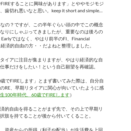
でFIREすることに興味があります」とややモジモジ
れ悪いなと思い。keep it short and simple…
際何なの？ですが、この半年ぐらい頭の中でこの概念
なりにしゃぶってきましたが、重要なのは後ろの
nt Earlyではなく、やはり前半のFI、Financial
ence、経済的自由の方・・だよねと整理しました。
タイアに注目が集まりますが、やはり経済的な自
仕事だけをしたい！という自己願望を再確認。
0歳でFIREします」とまず書いてみた際は、自分自
のRE、早期リタイアに関心が向いていたように感
生100年時代、60歳でFIREします
）
済的自由を得ることがまず先で、その上で早期リ
択肢を持てることが後から付いてくること。
、資産からの所得（利子や配当）が生活費を上回