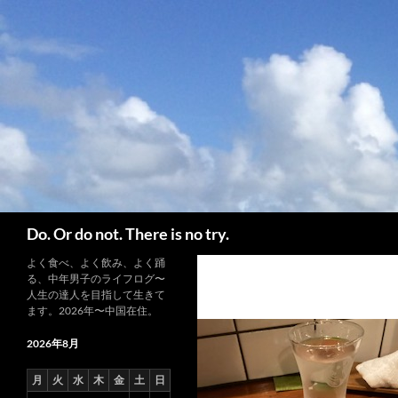
コ
ン
テ
ン
ツ
へ
ス
キ
ッ
プ
検
Do. Or do not. There is no try.
索
よく食べ、よく飲み、よく踊
る、中年男子のライフログ〜
人生の達人を目指して生きて
ます。2026年〜中国在住。
2026年8月
月
火
水
木
金
土
日