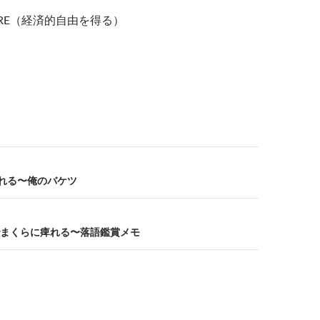
でFIRE（経済的自由を得る）
訪れる〜俺のバケツ
まくらに痺れる〜落語鑑賞メモ