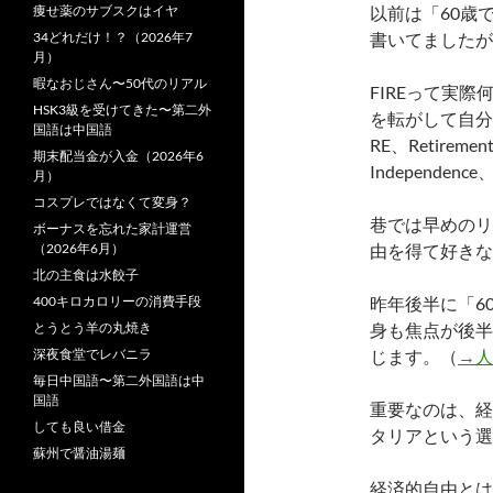
痩せ薬のサブスクはイヤ
以前は「60歳
34どれだけ！？（2026年7
書いてましたが、歯切
月）
暇なおじさん〜50代のリアル
FIREって実
HSK3級を受けてきた〜第二外
を転がして自分
国語は中国語
RE、Retireme
期末配当金が入金（2026年6
Independ
月）
コスプレではなくて変身？
巷では早めのリ
ボーナスを忘れた家計運営
（2026年6月）
由を得て好きな
北の主食は水餃子
400キロカロリーの消費手段
昨年後半に「6
とうとう羊の丸焼き
身も焦点が後半
深夜食堂でレバニラ
じます。（
→人
毎日中国語〜第二外国語は中
国語
重要なのは、経
しても良い借金
タリアという選
蘇州で醤油湯麺
経済的自由とは