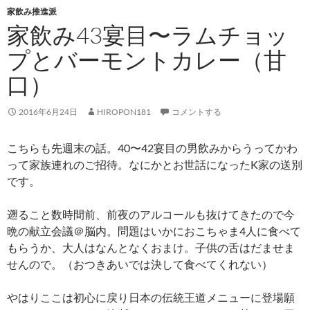
家飲み推進派
家飲み43宴目〜ラムチョッ
プとバーモントカレー（甘
口）
2016年6月24日
HIROPON181
コメントする
こちらも先週末の話。40〜42宴目の男飲みからうってかわ
って家族連れのご招待。なにかとお世話になったK家の送別
です。
遡ること数時間前、前夜のアルコールも抜けてきたので今
晩の献立会議＠脳内。問題はいかにおこちゃま4人に食べて
もらうか、大人はなんとなくおまけ。子供の舌はだませま
せんので。（おつきあいでは決して食べてくれない）
やはりここは初心に戻り日本の伝統王道メニューに登場願