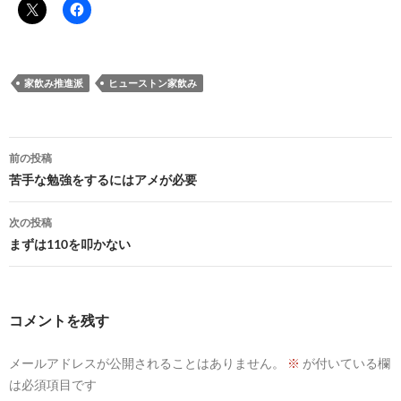
家飲み推進派
ヒューストン家飲み
投
前の投稿
稿
苦手な勉強をするにはアメが必要
ナ
次の投稿
ビ
まずは110を叩かない
ゲ
ー
コメントを残す
シ
メールアドレスが公開されることはありません。
※
が付いている欄
ョ
は必須項目です