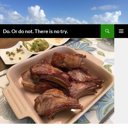
コ
ン
テ
ン
検
ツ
Do. Or do not. There is no try.
索
へ
メインメ
ス
ニュー
キ
ッ
プ