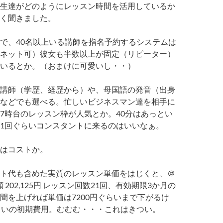
生達がどのようにレッスン時間を活用しているか
く聞きました。
で、40名以上いる講師を指名予約するシステムは
ネット可）
彼女も半数以上が固定（リピーター）
いるとか。（おまけに可愛いし・・）
講師（学歴、経歴から）や、母国語の発音（出身
などでも選べる。
忙しいビジネスマン達を相手に
7時台のレッスン枠が人気とか。
40分はあっとい
1回ぐらいコンスタントに来るのはいいなぁ。
はコストか。
ト代も含めた実質のレッスン単価をはじくと、＠
 202,125円 レッスン回数21回、有効期限3か月の
間を上げれば単価は7200円ぐらいまで下がるけ
らいの初期費用。
むむむ・・・これはきつい。