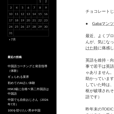
1
2
3
4
5
6
7
8
9
チョコレートじ
10
11
12
13
14
15
16
17
18
19
20
21
22
23
●
Gabaマン
24
25
26
27
28
29
30
31
最近、よくブロ
« 7月
んが、気になっ
けた時
に痛感し
最近の投稿
英語を維持・向
事で若干は英語
中国語コーチングと発音指導
（体験）
ゃありません。
ギュられる業界
助かっています
初めてのAI占い体験
していた時は、
HSK3級に合格〜第二外国語は
枢が破壊されそ
中国語
語です）
中国でも自炊おじさん（2026
年7月）
昨年末のTOE
100を切りたい男＠中国