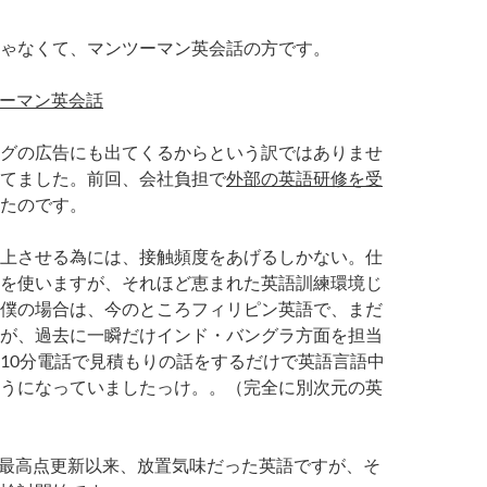
ゃなくて、マンツーマン英会話の方です。
ツーマン英会話
グの広告にも出てくるからという訳ではありませ
てました。
前回、会社負担で
外部の英語研修を受
たのです。
上させる為には、接触頻度をあげるしかない。
仕
を使いますが、それほど
恵まれた英語訓練環境じ
僕の場合は、今のところフィリピン英語で、まだ
が、
過去に一瞬だけインド・バングラ方面を担当
10分電話で見積もりの話をするだけで英語言語中
うに
なっていましたっけ。。（完全に別次元の英
IC最高点更新以来、放置気味だった英語ですが、そ