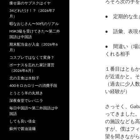
ろそろ次の手を
痩せ薬のサブスクはイヤ
34どれだけ！？（2026年7
● 定期的な生
月）
暇なおじさん〜50代のリアル
● 語彙、表現
HSK3級を受けてきた〜第二外
国語は中国語
期末配当金が入金（2026年6
● 間違い（場
月）
くれる相手
コスプレではなくて変身？
ボーナスを忘れた家計運営
１番目はともか
（2026年6月）
が近道かと。
そ
北の主食は水餃子
（過去に少人数
400キロカロリーの消費手段
い経験が）
とうとう羊の丸焼き
深夜食堂でレバニラ
さっそく、Ga
毎日中国語〜第二外国語は中
ってきました。
国語
の施設なども高
しても良い借金
すが、僕はフィ
蘇州で醤油湯麺
望を聞きながら