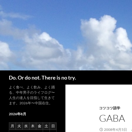
コ
ン
テ
ン
ツ
へ
ス
キ
ッ
プ
検
Do. Or do not. There is no try.
索
よく食べ、よく飲み、よく踊
る、中年男子のライフログ〜
人生の達人を目指して生きて
ます。2026年〜中国在住。
コツコツ語学
2026年8月
GABA
月
火
水
木
金
土
日
2008年4月5日