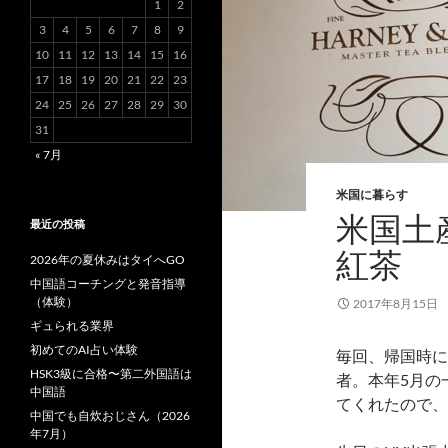
1
2
3
4
5
6
7
8
9
10
11
12
13
14
15
16
17
18
19
20
21
22
23
24
25
26
27
28
29
30
31
« 7月
米国に暮らす
米国土産
最近の投稿
紅茶
2026年の夏休みはタイへGO
中国語コーチングと発音指導
（体験）
2017年8月15日
ギュられる業界
初めてのAI占い体験
毎回、帰国時に
HSK3級に合格〜第二外国語は
者。本年5月の一
中国語
てくれたので、
中国でも自炊おじさん（2026
年7月）