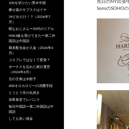
先日のNY出張中
100を切りたい男＠中国
SonsのSO
痩せ薬のサブスクはイヤ
34どれだけ！？（2026年7
月）
暇なおじさん〜50代のリアル
HSK3級を受けてきた〜第二外
国語は中国語
期末配当金が入金（2026年6
月）
コスプレではなくて変身？
ボーナスを忘れた家計運営
（2026年6月）
北の主食は水餃子
400キロカロリーの消費手段
とうとう羊の丸焼き
深夜食堂でレバニラ
毎日中国語〜第二外国語は中
国語
しても良い借金