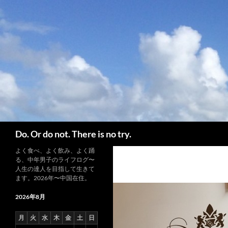
コ
ン
テ
ン
ツ
へ
ス
キ
ッ
プ
検
Do. Or do not. There is no try.
索
よく食べ、よく飲み、よく踊
る、中年男子のライフログ〜
人生の達人を目指して生きて
ます。2026年〜中国在住。
2026年8月
月
火
水
木
金
土
日