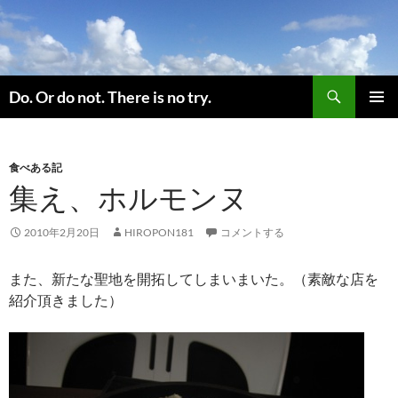
コ
ン
テ
ン
検
ツ
Do. Or do not. There is no try.
索
へ
メインメ
ス
ニュー
キ
食べある記
ッ
集え、ホルモンヌ
プ
2010年2月20日
HIROPON181
コメントする
また、新たな聖地を開拓してしまいまいた。（素敵な店を
紹介頂きました）