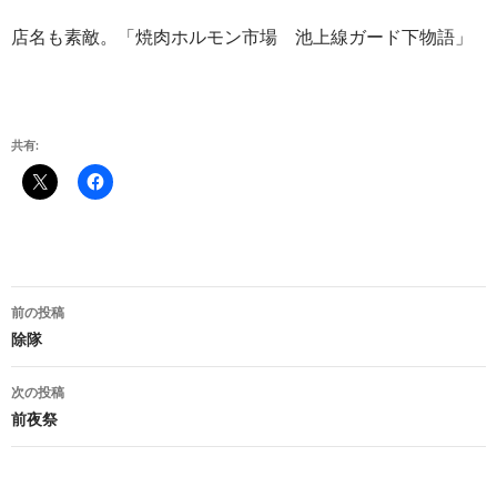
店名も素敵。「焼肉ホルモン市場 池上線ガード下物語」
共有:
投
前の投稿
稿
除隊
ナ
次の投稿
ビ
前夜祭
ゲ