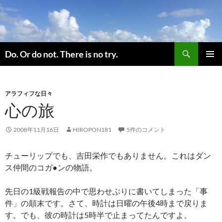
コ
ン
テ
ン
検
ツ
Do. Or do not. There is no try.
索
へ
メインメ
ス
ニュー
キ
アラフィフな日々
ッ
心の旅
プ
2008年11月16日
HIROPON181
5件のコメント
チューリップでも、吉田栄作でもありません。これはダン
ス仲間のコガ●ンの物語。
先日の1級戦報告の中で思わせぶりに書いてしまった「事
件」の顛末です。さて、時計は日曜の午後4時まで戻りま
す。でも、彼の時計は5時半で止まってたんですよ。