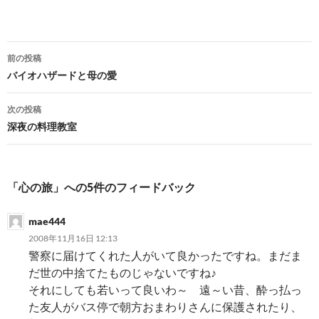
投
前の投稿
稿
バイオハザードと母の愛
ナ
次の投稿
ビ
深夜の料理教室
ゲ
ー
「心の旅」への5件のフィードバック
シ
mae444
ョ
2008年11月16日 12:13
ン
警察に届けてくれた人がいて良かったですね。まだま
だ世の中捨てたものじゃないですね♪
それにしても若いって良いわ～ 遠～い昔、酔っ払っ
た友人がバス停で朝方おまわりさんに保護されたり、