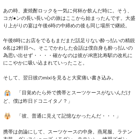
あの時、麦焼酎ロックを一気に何杯か飲んだ時に。そう、
コガ●ンの長い長い心の旅はここから始まったんです。大盛
り上がりの宴は午後6時の中締めの後も同じ場所で継続。
午後8時にお店をでるもまだまだ話足りない酔っ払いの精鋭
6名は2軒目へ。そこでかわした会話は僕自身も酔っ払いの
為思い出せず・・・・確かなのは彼がJR恵比寿駅の改札に
にこやかに吸い込まれていったこと。
そして、翌日彼のmixiを見ると大変痛い書き込み。
「目覚めたら外で携帯とスーツケースがないんだけ
ど、僕は昨日ドコニイタノ？」
「彼、普通に見えて記憶なかったんだ・・・」
携帯は勿論にして、スーツケースの中身。燕尾服、ラテン
衣装、ダンスシューズ（モダン、ラテン）、練習ズボン、