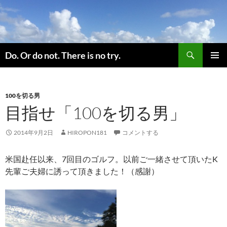
コ
ン
テ
ン
検
ツ
Do. Or do not. There is no try.
索
へ
メインメ
ス
ニュー
キ
100を切る男
ッ
目指せ「100を切る男」
プ
2014年9月2日
HIROPON181
コメントする
米国赴任以来、7回目のゴルフ。以前ご一緒させて頂いたK
先輩ご夫婦に誘って頂きました！（感謝）