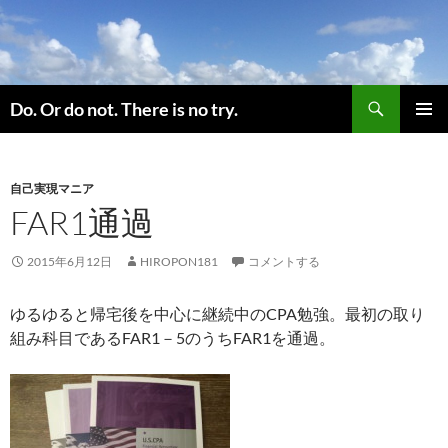
コ
ン
テ
ン
検
ツ
Do. Or do not. There is no try.
索
へ
メインメ
ス
ニュー
キ
自己実現マニア
ッ
FAR1通過
プ
2015年6月12日
HIROPON181
コメントする
ゆるゆると帰宅後を中心に継続中のCPA勉強。最初の取り
組み科目であるFAR1－5のうちFAR1を通過。