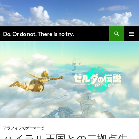
コ
ン
テ
ン
検
ツ
Do. Or do not. There is no try.
索
へ
メインメ
ス
ニュー
キ
ッ
プ
アラフィフでゲーマーで
ハイラル王国との二拠点生