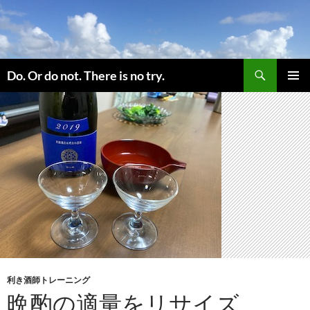
コ
ン
テ
ン
検
ツ
Do. Or do not. There is no try.
索
へ
メインメ
ス
ニュー
キ
ッ
プ
利き酒師トレーニング
晩酌の適量をリサイズ