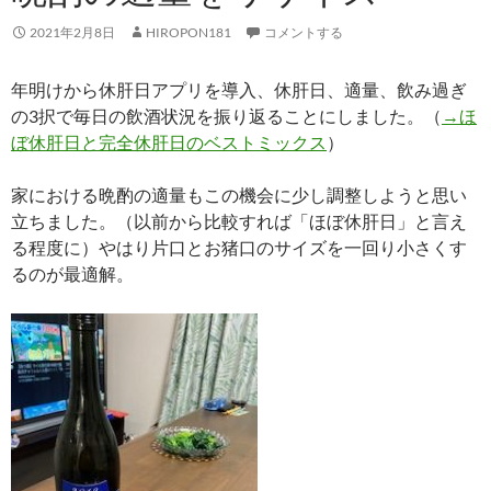
2021年2月8日
HIROPON181
コメントする
年明けから休肝日アプリを導入、休肝日、適量、飲み過ぎ
の3択で毎日の飲酒状況を振り返ることにしました。（
→ほ
ぼ休肝日と完全休肝日のベストミックス
）
家における晩酌の適量もこの機会に少し調整しようと思い
立ちました。（以前から比較すれば「ほぼ休肝日」と言え
る程度に）やはり片口とお猪口のサイズを一回り小さくす
るのが最適解。