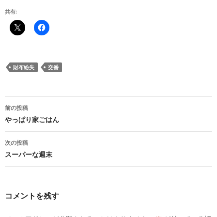
共有:
財布紛失
交番
投
前の投稿
稿
やっぱり家ごはん
ナ
次の投稿
ビ
スーパーな週末
ゲ
ー
コメントを残す
シ