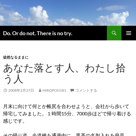
コ
ン
テ
ン
検
ツ
Do. Or do not. There is no try.
索
へ
メインメ
ス
ニュー
キ
徒然なるままに
ッ
あなた落とす人、わたし拾
プ
う人
2008年2月27日
HIROPON181
コメントする
月末に向けて何とか帳尻を合わせようと、会社から歩いて
帰宅してみました。
１時間15分、7000歩ほどで帰り着ける
感じです。
その帰り道、歩道橋を通過中に、黒革の名刺入れを発見。