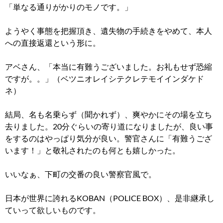
「単なる通りがかりのモノです。」
ようやく事態を把握頂き、遺失物の手続きをやめて、本人
への直接返還という形に。
アベさん、「本当に有難うございました。お礼もせず恐縮
ですが。。」
（ベツニオレイシテクレテモイインダケド
ネ）
結局、名も名乗らず（聞かれず）、爽やかにその場を立ち
去りました。
20分ぐらいの寄り道になりましたが、良い事
をするのはやっぱり気分が良い。
警官さんに「有難うござ
います！」と敬礼されたのも何とも嬉しかった。
いいなぁ、下町の交番の良い警察官風で。
日本が世界に誇れるKOBAN（POLICE BOX）、是非継承し
ていって欲しいものです。