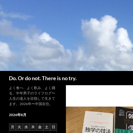
コ
ン
テ
ン
ツ
へ
ス
キ
ッ
プ
検
Do. Or do not. There is no try.
索
よく食べ、よく飲み、よく踊
る、中年男子のライフログ〜
人生の達人を目指して生きて
ます。2026年〜中国在住。
2026年8月
月
火
水
木
金
土
日