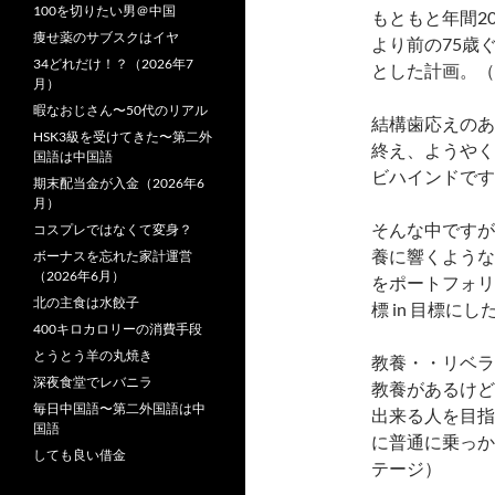
100を切りたい男＠中国
もともと年間2
痩せ薬のサブスクはイヤ
より前の75歳
34どれだけ！？（2026年7
とした計画。（
月）
暇なおじさん〜50代のリアル
結構歯応えのあ
HSK3級を受けてきた〜第二外
終え、ようやく
国語は中国語
ビハインドです
期末配当金が入金（2026年6
月）
そんな中ですが
コスプレではなくて変身？
養に響くような
ボーナスを忘れた家計運営
（2026年6月）
をポートフォリ
北の主食は水餃子
標 in 目標に
400キロカロリーの消費手段
とうとう羊の丸焼き
教養・・リベラ
深夜食堂でレバニラ
教養があるけど
毎日中国語〜第二外国語は中
出来る人を目指
国語
に普通に乗っか
しても良い借金
テージ）