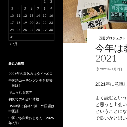
1
2
3
4
5
6
7
8
9
10
11
12
13
14
15
16
17
18
19
20
21
22
23
24
25
26
27
28
29
30
31
一万冊プロジェクト
« 7月
今年は
2021
最近の投稿
2021年1月2日
2026年の夏休みはタイへGO
中国語コーチングと発音指導
2021年に意
（体験）
ギュられる業界
よく読むという
初めてのAI占い体験
と思うと出会い
HSK3級に合格〜第二外国語は
ということにな
中国語
で良いかと思い
中国でも自炊おじさん（2026
年7月）