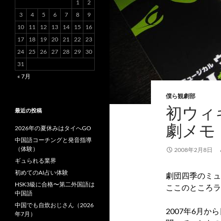
1
2
3
4
5
6
7
8
9
10
11
12
13
14
15
16
17
18
19
20
21
22
23
24
25
26
27
28
29
30
31
« 7月
僕ら観劇部
初ウィ
最近の投稿
劇メモ
2026年の夏休みはタイへGO
中国語コーチングと発音指導
（体験）
2008年2月8日
ギュられる業界
初めてのAI占い体験
劇団四季のミュ
HSK3級に合格〜第二外国語は
ここのところラ
中国語
中国でも自炊おじさん（2026
2007年6月
年7月）