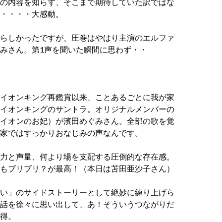
の内容を知らず、そこまで期待していた訳ではな
・・・・
大感動。
らしかったですが、圧巻はやはり主演のエルファ
みさん。
第1声を聞いた瞬間に思わず・・
イオンキング再鑑賞以来、ことあるごとに我が家
イオンキングのサントラ。
オリジナルメンバーの
イオンのお妃）が濱田めぐみさん。
全部の歌を覚
家ではすっかりおなじみの声なんです。
力と声量、何より場を支配する圧倒的な存在感。
もブリブリ？が最高！（本日は苫田亜沙子さん）
い」のサイドストーリーとして絶妙に練り上げら
話を徐々に思い出して、あ！そういうつながりだ
得。