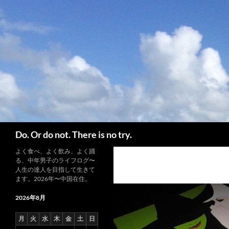
コ
ン
テ
ン
ツ
へ
ス
キ
ッ
プ
検
Do. Or do not. There is no try.
索
よく食べ、よく飲み、よく踊
る、中年男子のライフログ〜
人生の達人を目指して生きて
ます。2026年〜中国在住。
2026年8月
月
火
水
木
金
土
日