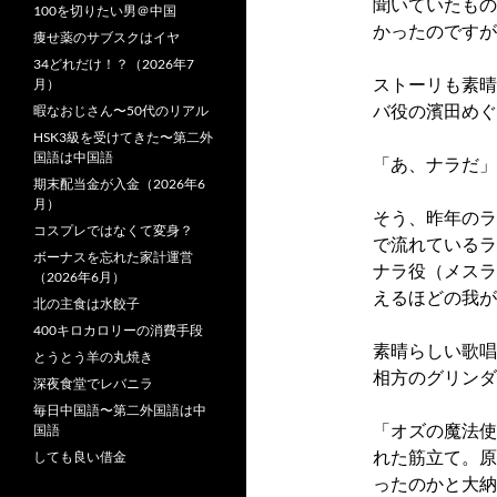
聞いていたもの
100を切りたい男＠中国
かったのですが
痩せ薬のサブスクはイヤ
34どれだけ！？（2026年7
ストーリも素晴
月）
バ役の濱田めぐ
暇なおじさん〜50代のリアル
HSK3級を受けてきた〜第二外
国語は中国語
「あ、ナラだ」
期末配当金が入金（2026年6
月）
そう、昨年のラ
コスプレではなくて変身？
で流れているラ
ボーナスを忘れた家計運営
ナラ役（メスラ
（2026年6月）
えるほどの我が
北の主食は水餃子
400キロカロリーの消費手段
素晴らしい歌唱
とうとう羊の丸焼き
相方のグリンダ
深夜食堂でレバニラ
毎日中国語〜第二外国語は中
「オズの魔法使
国語
れた筋立て。
原
しても良い借金
ったのかと大納