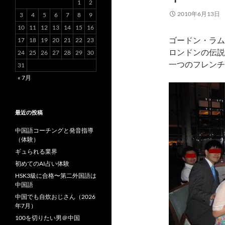
1
2
2010年6月13日
3
4
5
6
7
8
9
10
11
12
13
14
15
16
ゴードン・ラム
17
18
19
20
21
22
23
ロンドンの伝説
24
25
26
27
28
29
30
一つのフレンチ
31
« 7月
最近の投稿
中国語コーチングと発音指導
（体験）
ギュられる業界
初めてのAI占い体験
HSK3級に合格〜第二外国語は
中国語
中国でも自炊おじさん（2026
年7月）
100を切りたい男＠中国