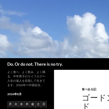
コ
ン
テ
ン
ツ
へ
ス
キ
ッ
プ
検
Do. Or do not. There is no try.
索
よく食べ、よく飲み、よく踊
る、中年男子のライフログ〜
人生の達人を目指して生きて
ます。2026年〜中国在住。
食べある記
2026年8月
ゴード
ド
月
火
水
木
金
土
日