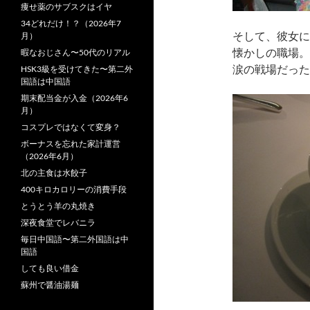
痩せ薬のサブスクはイヤ
34どれだけ！？（2026年7
そして、彼女に
月）
懐かしの職場。
暇なおじさん〜50代のリアル
涙の戦場だった
HSK3級を受けてきた〜第二外
国語は中国語
期末配当金が入金（2026年6
月）
コスプレではなくて変身？
ボーナスを忘れた家計運営
（2026年6月）
北の主食は水餃子
400キロカロリーの消費手段
とうとう羊の丸焼き
深夜食堂でレバニラ
毎日中国語〜第二外国語は中
国語
しても良い借金
蘇州で醤油湯麺