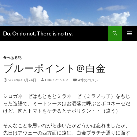
コ
ン
テ
ン
検
ツ
Do. Or do not. There is no try.
索
へ
メインメ
ス
ニュー
キ
食べある記
ッ
ブルーポイント＠白金
プ
2009年10月24日
HIROPON181
4件のコメント
シロガネーゼはもともとミラネーゼ（ミラノっ子）をもじ
った造語で、ミートソースはお洒落に呼ぶとボロネーゼだ
けど、肉とトマトをケチるとナポリタン・・（違う）
そんなことを思いながら歩いたかどうかは忘れましたが、
先日はアウェーの西方面に遠征。白金プラチナ通りに面す