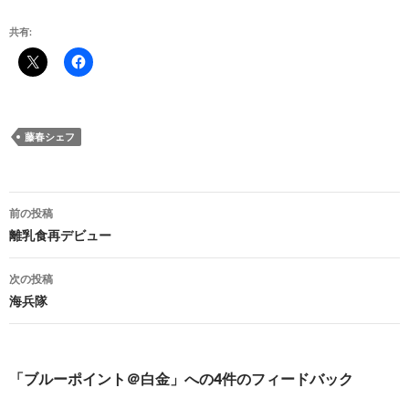
共有:
藤春シェフ
投
前の投稿
稿
離乳食再デビュー
ナ
次の投稿
ビ
海兵隊
ゲ
ー
「ブルーポイント＠白金」への4件のフィードバック
シ