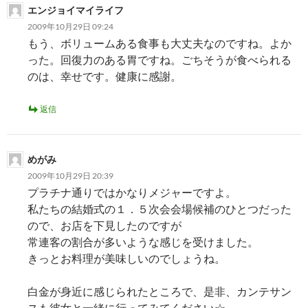
エンジョイマイライフ
ョ
2009年10月29日 09:24
ン
もう、ボリュームある食事も大丈夫なのですね。よか
った。回復力のある胃ですね。ごちそうが食べられる
のは、幸せです。健康に感謝。
返信
めがみ
2009年10月29日 20:39
プラチナ通りではかなりメジャーですよ。
私たちの結婚式の１．５次会会場候補のひとつだった
ので、お店を下見したのですが
常連客の割合が多いような感じを受けました。
きっとお料理が美味しいのでしょうね。
白金が身近に感じられたところで、是非、カンテサン
スも彼女と一緒に行ってみてください☆