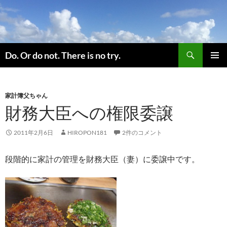
コ
ン
テ
ン
検
ツ
Do. Or do not. There is no try.
索
へ
メインメ
ス
ニュー
キ
家計簿父ちゃん
ッ
財務大臣への権限委譲
プ
2011年2月6日
HIROPON181
2件のコメント
段階的に家計の管理を財務大臣（妻）に委譲中です。