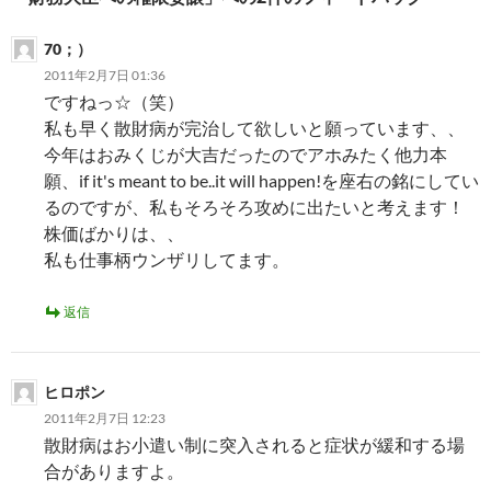
シ
70；）
ョ
2011年2月7日 01:36
ン
ですねっ☆（笑）
私も早く散財病が完治して欲しいと願っています、、
今年はおみくじが大吉だったのでアホみたく他力本
願、if it's meant to be..it will happen!を座右の銘にしてい
るのですが、私もそろそろ攻めに出たいと考えます！
株価ばかりは、、
私も仕事柄ウンザリしてます。
返信
ヒロポン
2011年2月7日 12:23
散財病はお小遣い制に突入されると症状が緩和する場
合がありますよ。