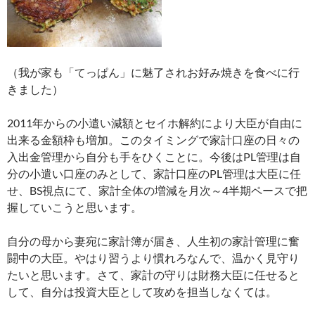
（我が家も「てっぱん」に魅了されお好み焼きを食べに行
きました）
2011年からの小遣い減額とセイホ解約により大臣が自由に
出来る金額枠も増加。このタイミングで家計口座の日々の
入出金管理から自分も手をひくことに。今後はPL管理は自
分の小遣い口座のみとして、家計口座のPL管理は大臣に任
せ、BS視点にて、家計全体の増減を月次～4半期ペースで把
握していこうと思います。
自分の母から妻宛に家計簿が届き、人生初の家計管理に奮
闘中の大臣。やはり習うより慣れろなんで、温かく見守り
たいと思います。さて、家計の守りは財務大臣に任せると
して、自分は投資大臣として攻めを担当しなくては。