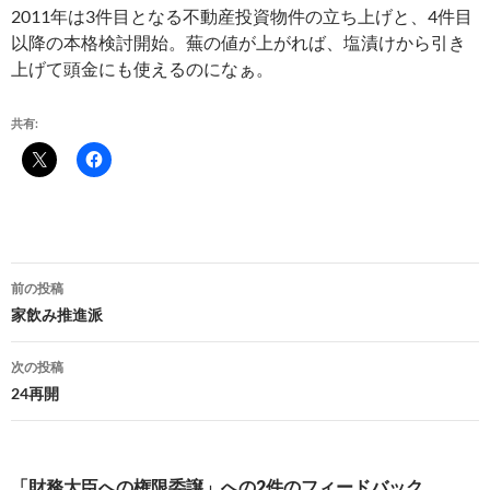
2011年は3件目となる不動産投資物件の立ち上げと、4件目
以降の本格検討開始。蕪の値が上がれば、塩漬けから引き
上げて頭金にも使えるのになぁ。
共有:
投
前の投稿
稿
家飲み推進派
ナ
次の投稿
ビ
24再開
ゲ
ー
「財務大臣への権限委譲」への2件のフィードバック