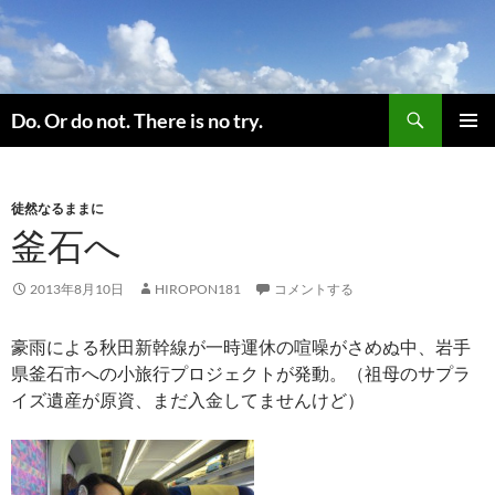
コ
ン
テ
ン
検
ツ
Do. Or do not. There is no try.
索
へ
メインメ
ス
ニュー
キ
徒然なるままに
ッ
釜石へ
プ
2013年8月10日
HIROPON181
コメントする
豪雨による秋田新幹線が一時運休の喧噪がさめぬ中、岩手
県釜石市への小旅行プロジェクトが発動。（祖母のサプラ
イズ遺産が原資、まだ入金してませんけど）