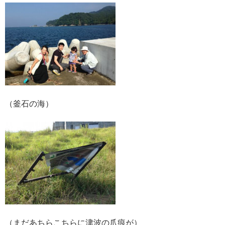
（釜石の海）
（まだあちらこちらに津波の爪痕が）