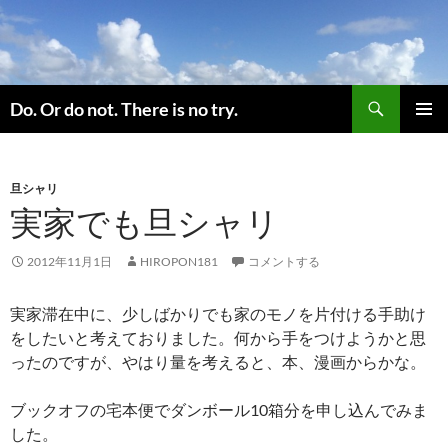
コ
ン
テ
ン
検
ツ
Do. Or do not. There is no try.
索
へ
メインメ
ス
ニュー
キ
旦シャリ
ッ
実家でも旦シャリ
プ
2012年11月1日
HIROPON181
コメントする
実家滞在中に、少しばかりでも家のモノを片付ける手助け
をしたいと考えておりました。何から手をつけようかと思
ったのですが、やはり量を考えると、本、漫画からかな。
ブックオフの宅本便でダンボール10箱分を申し込んでみま
した。