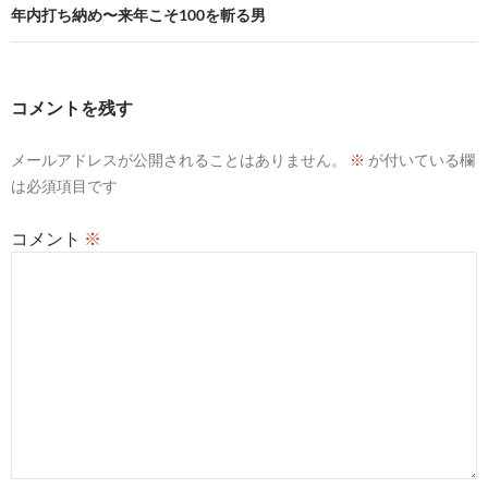
ビ
年内打ち納め〜来年こそ100を斬る男
ゲ
ー
コメントを残す
シ
メールアドレスが公開されることはありません。
※
が付いている欄
ョ
は必須項目です
ン
コメント
※