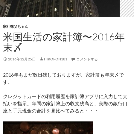
家計簿父ちゃん
米国生活の家計簿〜2016年
末〆
2016年12月25日
HIROPON181
コメントする
2016年もまだ数日残しておりますが、家計簿も年末〆で
す。
クレジットカードの利用履歴を家計簿アプリに入力して支
払いを指示。年間の家計簿上の収支残高と、実際の銀行口
座と手元現金の合計を見比べてみると・・・