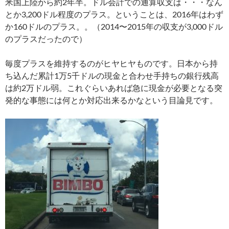
米国上陸から約2年半。ドル会計での通算収支は・・・なん
とか3,200ドル程度のプラス。ということは、2016年はわず
か160ドルのプラス。。（2014〜2015年の収支が3,000ドル
のプラスだったので）
毎度プラスを維持するのがヒヤヒヤものです。日本から持
ち込んだ累計1万5千ドルの現金と合わせ手持ちの銀行残高
は約2万ドル弱。これぐらいあれば急に現金が必要となる突
発的な事態には何とか対応出来るかなという目論見です。