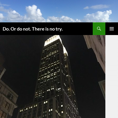
コ
ン
テ
ン
検
ツ
Do. Or do not. There is no try.
索
へ
メインメ
ス
ニュー
キ
ッ
プ