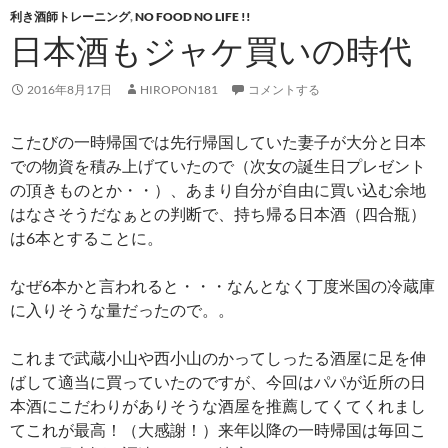
利き酒師トレーニング
,
NO FOOD NO LIFE !!
日本酒もジャケ買いの時代
2016年8月17日
HIROPON181
コメントする
こたびの一時帰国では先行帰国していた妻子が大分と日本
での物資を積み上げていたので（次女の誕生日プレゼント
の頂きものとか・・）、あまり自分が自由に買い込む余地
はなさそうだなぁとの判断で、持ち帰る日本酒（四合瓶）
は6本とすることに。
なぜ6本かと言われると・・・なんとなく丁度米国の冷蔵庫
に入りそうな量だったので。。
これまで武蔵小山や西小山のかってしったる酒屋に足を伸
ばして適当に買っていたのですが、今回はパパが近所の日
本酒にこだわりがありそうな酒屋を推薦してくてくれまし
てこれが最高！（大感謝！）来年以降の一時帰国は毎回こ