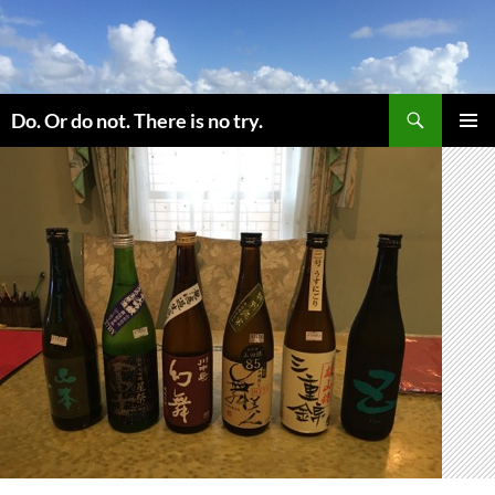
コ
ン
テ
ン
検
ツ
Do. Or do not. There is no try.
索
へ
メインメ
ス
ニュー
キ
ッ
プ