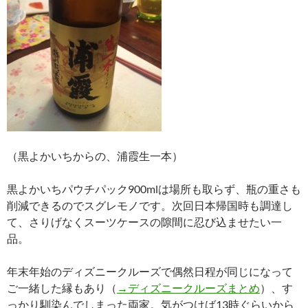
（黒よかいちからの、浦霞生一本）
黒よかいちパウチパック900mlは場所も取らず、瓶の重さも
削減できるのでスグレモノです。次回日本帰国時も調達し
て、さりげなくスーツケースの隙間に忍び込ませたい一
品。
年末年始のディズニークルーズで偶然日程が同じになって
ご一緒した縁もあり（
→ディズニークルーズまとめ
）、す
っかり馴染んでしまった両家。気がつけば13時ぐらいから