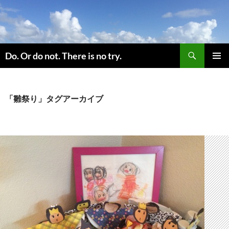
コ
ン
テ
ン
検
ツ
Do. Or do not. There is no try.
索
へ
メインメ
ス
ニュー
キ
「雛祭り」タグアーカイブ
ッ
プ