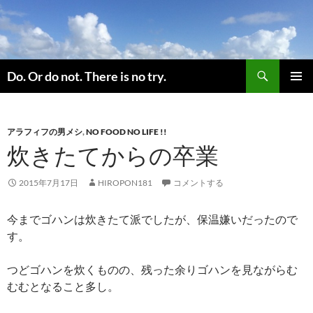
コ
ン
テ
ン
検
ツ
Do. Or do not. There is no try.
索
へ
メインメ
ス
ニュー
キ
アラフィフの男メシ
,
NO FOOD NO LIFE !!
ッ
炊きたてからの卒業
プ
2015年7月17日
HIROPON181
コメントする
今までゴハンは炊きたて派でしたが、保温嫌いだったので
す。
つどゴハンを炊くものの、残った余りゴハンを見ながらむ
むむとなること多し。