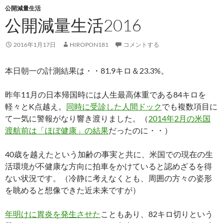
公開減量生活
公開減量生活2016
2016年1月17日
HIROPON181
コメントする
本日朝一の計測結果は・・81.9キロ＆23.3%。
昨年11月の日本帰国時には人生最高体重である84キロを
軽々とK点越え。
同時に受診した人間ドック
でも複数項目に
て一気に警報がなり響き渡りました。（
2014年2月の米国
渡航前は「ほぼ健康」の結果
だったのに・・）
40歳を越えたという加齢の事実と共に、米国での現在の生
活環境が不健康な方向に拍車をかけていると認めざるを得
ない状況です。（冷静に考えなくとも、周囲の方々の姿形
を眺めると想像できた近未来ですが）
年明けに胃炎を発生させた
こともあり、82キロ切りという