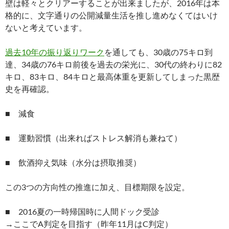
壁は軽々とクリアーすることが出来ましたが、2016年は本
格的に、文字通りの公開減量生活を推し進めなくてはいけ
ないと考えています。
過去10年の振り返りワーク
を通しても、30歳の75キロ到
達、34歳の76キロ前後を過去の栄光に、30代の終わりに82
キロ、83キロ、84キロと最高体重を更新してしまった黒歴
史を再確認。
■ 減食
■ 運動習慣（出来ればストレス解消も兼ねて）
■ 飲酒抑え気味（水分は摂取推奨）
この3つの方向性の推進に加え、目標期限を設定。
■ 2016夏の一時帰国時に人間ドック受診
→ここでA判定を目指す（昨年11月はC判定）