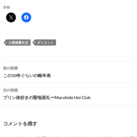
共有:
公開減量生活
ダイエット
投
前の投稿
稿
この10年ぐらいの略年表
ナ
次の投稿
ビ
プリン体好きの聖地巡礼〜Maruhide Uni Club
ゲ
ー
コメントを残す
シ