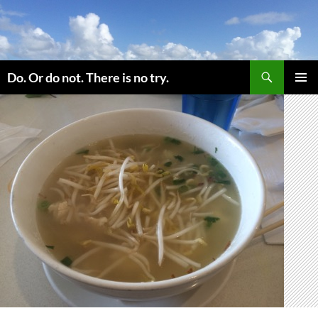
コ
ン
テ
ン
検
ツ
Do. Or do not. There is no try.
索
へ
メインメ
ス
ニュー
キ
ッ
プ