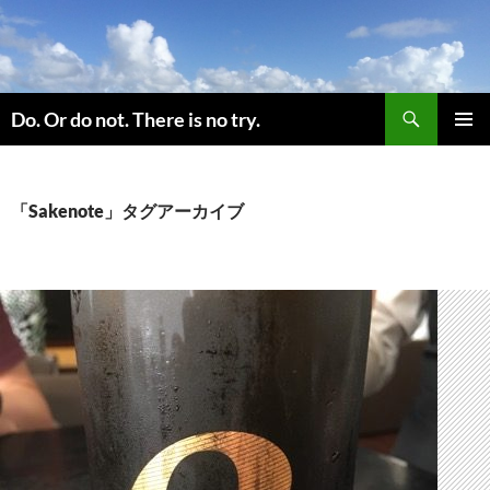
コ
ン
テ
ン
検
ツ
Do. Or do not. There is no try.
索
へ
メインメ
ス
ニュー
キ
「Sakenote」タグアーカイブ
ッ
プ