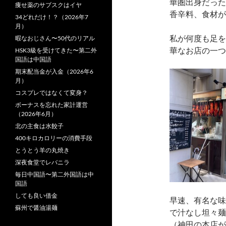
華圏出身だった
痩せ薬のサブスクはイヤ
香辛料、食材が
34どれだけ！？（2026年7
月）
私が何度も足を
暇なおじさん〜50代のリアル
華なお店の一つ
HSK3級を受けてきた〜第二外
国語は中国語
期末配当金が入金（2026年6
月）
コスプレではなくて変身？
ボーナスを忘れた家計運営
（2026年6月）
北の主食は水餃子
400キロカロリーの消費手段
とうとう羊の丸焼き
深夜食堂でレバニラ
毎日中国語〜第二外国語は中
国語
しても良い借金
早速、有名な味
蘇州で醤油湯麺
で汁なし坦々麺
（神田の本店が