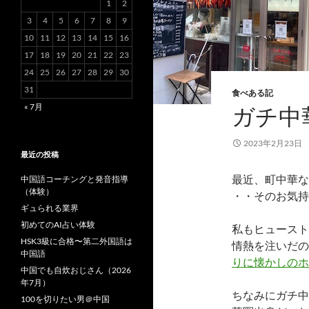
1
2
3
4
5
6
7
8
9
10
11
12
13
14
15
16
17
18
19
20
21
22
23
24
25
26
27
28
29
30
31
食べある記
« 7月
ガチ中
2023年2月23日
最近の投稿
最近、町中華な
中国語コーチングと発音指導
（体験）
・・そのお気持
ギュられる業界
初めてのAI占い体験
私もヒュースト
HSK3級に合格〜第二外国語は
情熱を注いだの
中国語
りに懐かしのホ
中国でも自炊おじさん（2026
年7月）
ちなみにガチ中
100を切りたい男＠中国