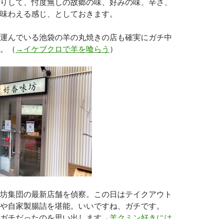
りして、忖度無しの故郷の味、好みの味、辛さ、
味わえる感じ、としておきます。
運んでいる池袋の羊の丸焼きの店も確実にガチ中
。（
→イケブクロで羊を喰らう
）
坊集団の最新店舗を偵察。この日はテイクアウト
や自家製腸詰を堪能。いいですね、ガチです。
ガチだったのを思い出します
→羊クミン好きには