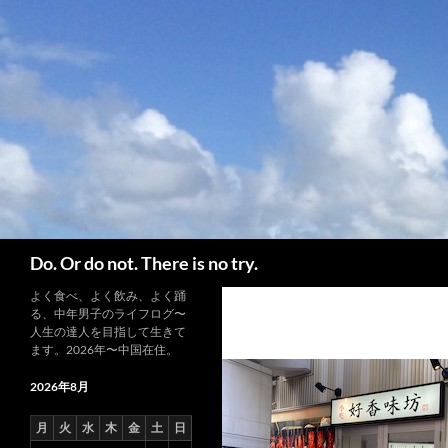
コ
ン
テ
ン
ツ
へ
ス
キ
ッ
プ
検
Do. Or do not. There is no try.
索
よく食べ、よく飲み、よく踊
る、中年男子のライフログ〜
人生の達人を目指して生きて
ます。2026年〜中国在住。
2026年8月
月
火
水
木
金
土
日