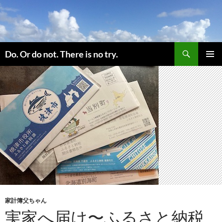
コ
ン
テ
ン
検
ツ
Do. Or do not. There is no try.
索
へ
メインメ
ス
ニュー
キ
ッ
プ
家計簿父ちゃん
実家へ届け〜ふるさと納税