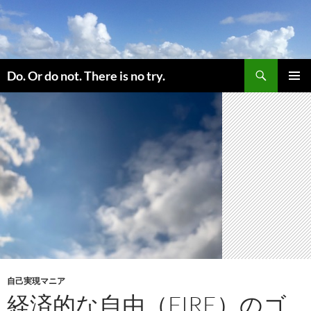
コ
ン
テ
ン
検
ツ
Do. Or do not. There is no try.
索
へ
メインメ
ス
ニュー
キ
ッ
プ
自己実現マニア
経済的な自由（FIRE）のゴ