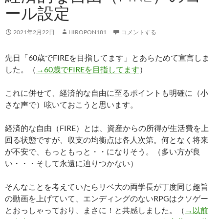
ール設定
2021年2月22日
HIROPON181
コメントする
先日「60歳でFIREを目指してます」とあらためて宣言しま
した。（
→60歳でFIREを目指してます
）
これに併せて、経済的な自由に至るポイントも明確に（小
さな声で）呟いておこうと思います。
経済的な自由（FIRE）とは、資産からの所得が生活費を上
回る状態ですが、収支の均衡点は各人次第。何となく将来
が不安で、もっともっと・・になりそう。（多い方が良
い・・・そして永遠に辿りつかない）
そんなことを考えていたらリベ大の両学長が丁度同じ趣旨
の動画を上げていて、エンディングのないRPGはクソゲー
とおっしゃっており、まさに！と共感しました。（
→以前