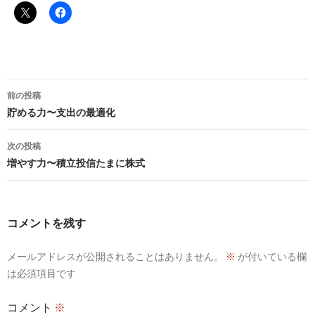
投
前の投稿
稿
貯める力〜支出の最適化
ナ
次の投稿
ビ
増やす力〜積立投信たまに株式
ゲ
ー
コメントを残す
シ
メールアドレスが公開されることはありません。
※
が付いている欄
ョ
は必須項目です
ン
コメント
※