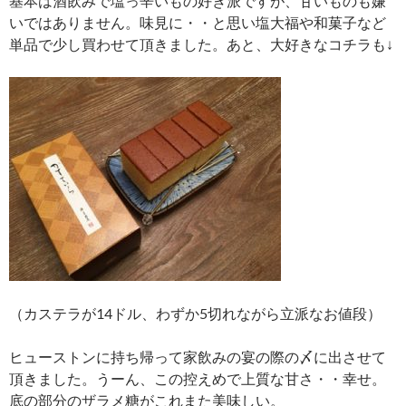
基本は酒飲みで塩っ辛いもの好き派ですが、甘いものも嫌
いではありません。味見に・・と思い塩大福や和菓子など
単品で少し買わせて頂きました。あと、大好きなコチラも↓
（カステラが14ドル、わずか5切れながら立派なお値段）
ヒューストンに持ち帰って家飲みの宴の際の〆に出させて
頂きました。うーん、この控えめで上質な甘さ・・幸せ。
底の部分のザラメ糖がこれまた美味しい。