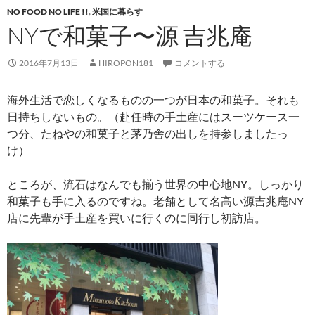
NO FOOD NO LIFE !!
,
米国に暮らす
NYで和菓子〜源 吉兆庵
2016年7月13日
HIROPON181
コメントする
海外生活で恋しくなるものの一つが日本の和菓子。それも
日持ちしないもの。（赴任時の手土産にはスーツケース一
つ分、たねやの和菓子と茅乃舎の出しを持参しましたっ
け）
ところが、流石はなんでも揃う世界の中心地NY。しっかり
和菓子も手に入るのですね。老舗として名高い源吉兆庵NY
店に先輩が手土産を買いに行くのに同行し初訪店。