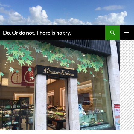
コ
ン
テ
ン
検
ツ
Do. Or do not. There is no try.
索
へ
メインメ
ス
ニュー
キ
ッ
プ