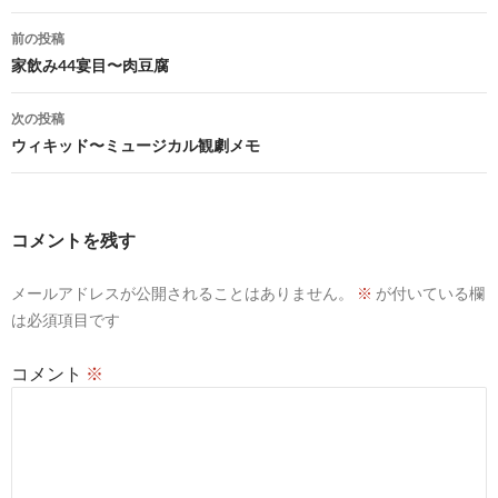
投
前の投稿
稿
家飲み44宴目〜肉豆腐
ナ
次の投稿
ビ
ウィキッド〜ミュージカル観劇メモ
ゲ
ー
コメントを残す
シ
メールアドレスが公開されることはありません。
※
が付いている欄
ョ
は必須項目です
ン
コメント
※