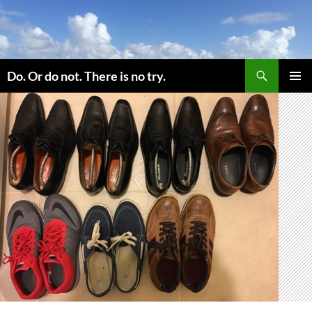
コ
ン
テ
ン
検
ツ
Do. Or do not. There is no try.
索
へ
メインメ
ス
ニュー
キ
ッ
プ