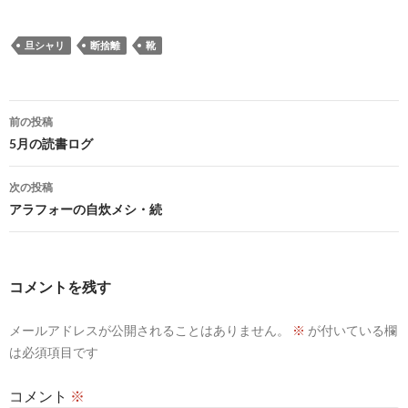
旦シャリ
断捨離
靴
投
前の投稿
稿
5月の読書ログ
ナ
次の投稿
ビ
アラフォーの自炊メシ・続
ゲ
ー
コメントを残す
シ
メールアドレスが公開されることはありません。
※
が付いている欄
ョ
は必須項目です
ン
コメント
※