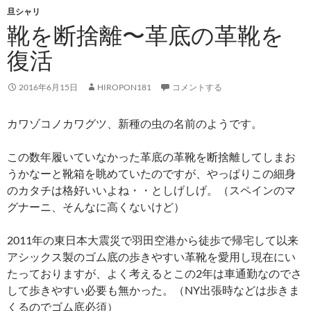
旦シャリ
靴を断捨離〜革底の革靴を
復活
2016年6月15日
HIROPON181
コメントする
カワゾコノカワグツ、新種の虫の名前のようです。
この数年履いていなかった革底の革靴を断捨離してしまお
うかなーと靴箱を眺めていたのですが、やっぱりこの細身
のカタチは格好いいよね・・としげしげ。（スペインのマ
グナーニ、そんなに高くないけど）
2011年の東日本大震災で羽田空港から徒歩で帰宅して以来
アシックス製のゴム底の歩きやすい革靴を愛用し現在にい
たっておりますが、よく考えるとこの2年は車通勤なのでさ
して歩きやすい必要も無かった。（NY出張時などは歩きま
くるのでゴム底必須）