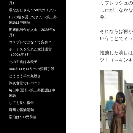
リフレッシュの
月）
したが、なかな
暇なおじさん〜50代のリアル
弁。
HSK3級を受けてきた〜第二外
国語は中国語
期末配当金が入金（2026年6
それならば何か
月）
いうことでミュ
コスプレではなくて変身？
ボーナスを忘れた家計運営
推薦した演目は
（2026年6月）
ツ！（→キンキ
北の主食は水餃子
400キロカロリーの消費手段
とうとう羊の丸焼き
深夜食堂でレバニラ
毎日中国語〜第二外国語は中
国語
しても良い借金
蘇州で醤油湯麺
宿泊は500元前後