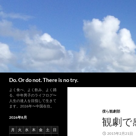
コ
ン
テ
ン
ツ
へ
ス
キ
ッ
プ
検
Do. Or do not. There is no try.
索
よく食べ、よく飲み、よく踊
る、中年男子のライフログ〜
人生の達人を目指して生きて
ます。2026年〜中国在住。
僕ら観劇部
2026年8月
観劇で
月
火
水
木
金
土
日
2015年2月21日