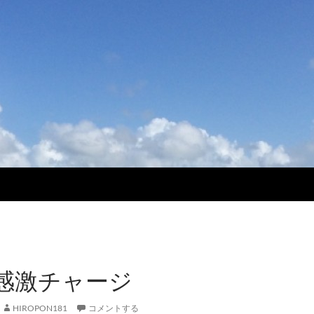
感激チャージ
HIROPON181
コメントする