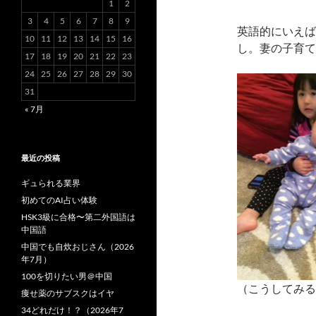
1
2
3
4
5
6
7
8
9
英語的にいえば
10
11
12
13
14
15
16
し。妻の子育て
17
18
19
20
21
22
23
24
25
26
27
28
29
30
31
« 7月
最近の投稿
ギュられる業界
初めてのAI占い体験
HSK3級に合格〜第二外国語は
中国語
中国でも自炊おじさん（2026
年7月）
100を切りたい男＠中国
（こうしてみる
痩せ薬のサブスクはイヤ
34どれだけ！？（2026年7