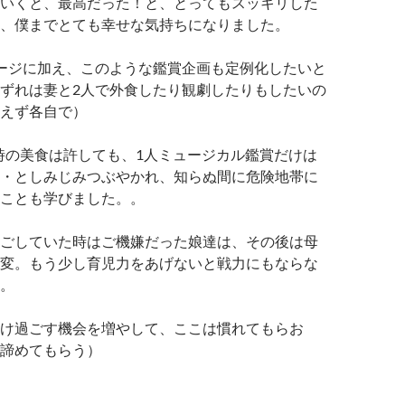
いくと、最高だった！と、とってもスッキリした
、僕までとても幸せな気持ちになりました。
ージに加え、このような鑑賞企画も定例化したいと
ずれは妻と2人で外食したり観劇したりもしたいの
えず各自で）
時の美食は許しても、1人ミュージカル鑑賞だけは
・としみじみつぶやかれ、知らぬ間に危険地帯に
ことも学びました。。
ごしていた時はご機嫌だった娘達は、その後は母
変。もう少し育児力をあげないと戦力にもならな
。
け過ごす機会を増やして、ここは慣れてもらお
諦めてもらう）