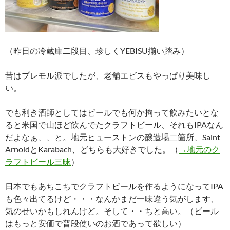
（昨日の冷蔵庫二段目、珍しくYEBISU揃い踏み）
昔はプレモル派でしたが、老舗エビスもやっぱり美味し
い。
でも利き酒師としてはビールでも何か拘って飲みたいとな
ると米国で山ほど飲んでたクラフトビール、それもIPAなん
だよなぁ、、と。地元ヒューストンの醸造場二箇所、Saint
ArnoldとKarabach、どちらも大好きでした。（
→地元のク
ラフトビール三昧
）
日本でもあちこちでクラフトビールを作るようになってIPA
も色々出てるけど・・・なんかまだ一味違う気がします、
気のせいかもしれんけど。そして・・ちと高い。（ビール
はもっと安価で普段使いのお酒であって欲しい）