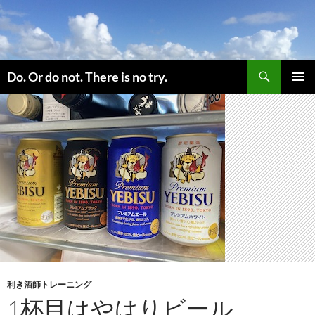
コ
ン
テ
ン
検
ツ
Do. Or do not. There is no try.
索
へ
メインメ
ス
ニュー
キ
ッ
プ
利き酒師トレーニング
1杯目はやはりビール