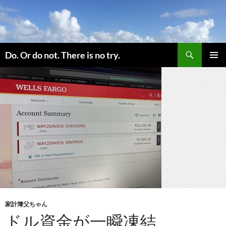
コ
ン
テ
ン
検
ツ
Do. Or do not. There is no try.
索
へ
メインメ
ス
ニュー
キ
ッ
プ
家計簿父ちゃん
ドル資金が一瞬凍結