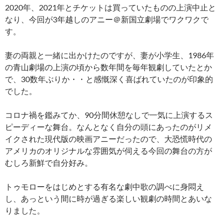
2020年、2021年とチケットは買っていたものの上演中止と
なり、今回が3年越しのアニー＠新国立劇場でワクワクで
す。
妻の両親と一緒に出かけたのですが、妻が小学生、1986年
の青山劇場の上演の頃から数年間を毎年観劇していたとか
で、30数年ぶりか・・と感慨深く喜ばれていたのが印象的
でした。
コロナ禍を鑑みてか、90分間休憩なしで一気に上演するス
ピーディーな舞台。なんとなく自分の頭にあったのがリメ
イクされた現代版の映画アニーだったので、大恐慌時代の
アメリカのオリジナルな雰囲気が伺える今回の舞台の方が
むしろ新鮮で自分好み。
トゥモローをはじめとする有名な劇中歌の調べに身悶え
し、あっという間に時が過ぎる楽しい観劇の時間とあいな
りました。