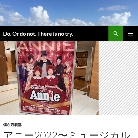
コ
ン
テ
ン
検
ツ
Do. Or do not. There is no try.
索
へ
メインメ
ス
ニュー
キ
ッ
プ
僕ら観劇部
アニー2022〜ミュージカル